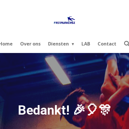
Home
Over ons
Diensten
LAB
Contact
Bedankt! 🎉🎈🎊